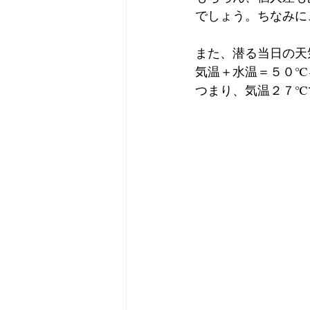
でしょう。ちなみに
また、潜る当日の天
気温＋水温＝５０℃
つまり、気温２７℃