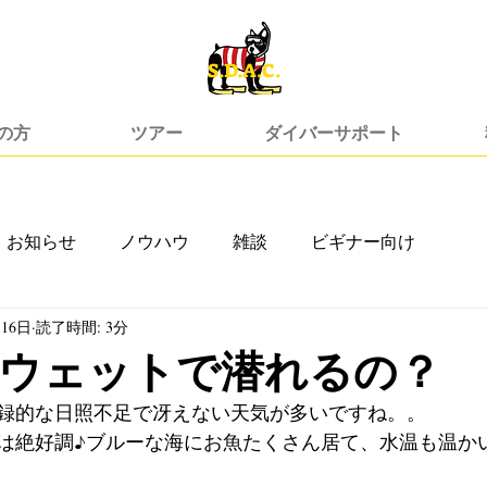
​S.D.A.C.
の方
ツアー
ダイバーサポート
お知らせ
ノウハウ
雑談
ビギナー向け
月16日
読了時間: 3分
ウェットで潜れるの？
録的な日照不足で冴えない天気が多いですね。。
は絶好調♪ブルーな海にお魚たくさん居て、水温も温か