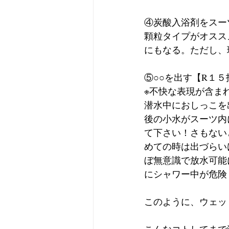
④炭酸入浴剤をスー
顆粒タイプがオスス
にもなる。ただし、
⑤○○を出す【R１５
※不快な表現が含ま
潜水中におしっこを
後の小水がスーツ内
て下さい！さもない
めての時は出づらい
ぼ無意識で放水可能
にシャワー中が危険
このように、ウェッ