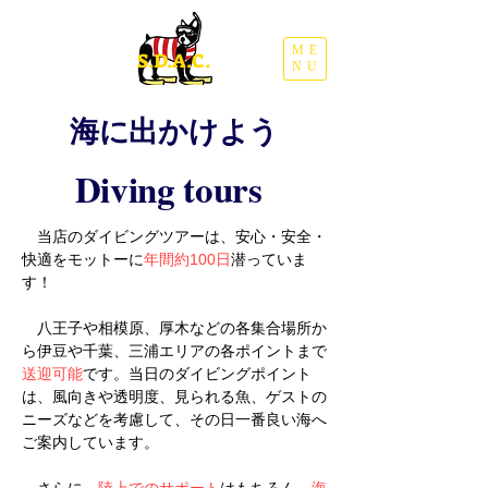
ME
​S.D.A.C.
NU
​海に出かけよう
​Diving tours
当店のダイビングツアーは、安心・安全・
快適をモットーに
年間約100日
潜っていま
す！
八王子や相模原、厚木などの各集合場所か
ら伊豆や千葉、三浦エリアの各ポイントまで
送迎可能
です。当日のダイビングポイント
は、風向きや透明度、見られる魚、ゲストの
ニーズなどを考慮して、その日一番良い海へ
ご案内しています。