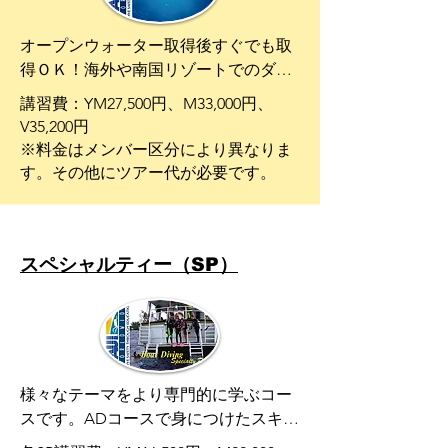
オープンウォーター取得後すぐでも取
得ＯＫ！海外や南国リゾートでのダイ
ビングでは必須の場合も多く、今後の
講習費：YM27,500円、M33,000円、
ダイビングライフの充実のためにも必
V35,200円
ず取得してほしいコースです。

※料金はメンバー区分により異なりま
す。その他にツアー代が必要です。
●コース概要

学科講習：3時間、またはeラーニング

海洋実習：2日間4ダイブ（日帰り可）

実習項目：ボート、ディープ、ナビゲ
スペシャルティー（SP）
ーション、その他
様々なテーマをより専門的に学ぶコー
スです。ADコースで身につけたスキル
を、更に向上させるコアSPと、ダイビ