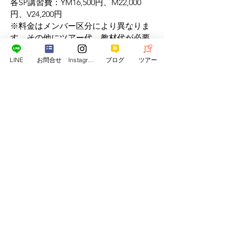
各SP講習費：YM16,500円、M22,000
ングの楽しみの幅を広げるセレクテッ
円、V24,200円
ドSPがあります。数多くのSPコースに
※料金はメンバー区分により異なりま
参加すれば、ダイバーとして更なるパ
す。その他にツアー代、教材代が必要
ワーアップが図れます。

です。
LINE
お問合せ
Instagram
ブログ
ツアー
コアSPは初回のみとナイトロックス
【コアSP】ディープ、ナビゲーショ
は教材代(5,500円)が別途掛かります。
ン、ボート、ナイト、サーチ＆リカバ
リー

CPR＆ファーストエイド
【セレクテッドSP】ナイトロックス、
中性浮力、ドライスーツなど

（NFA）
・各コース概要

学科講習：2時間

海洋実習：1日2ダイブ
生命にかかわる重大なトラブルに対す
るCPR（心肺蘇生法）を専用の人形を
使って実習します。また、怪我の止血