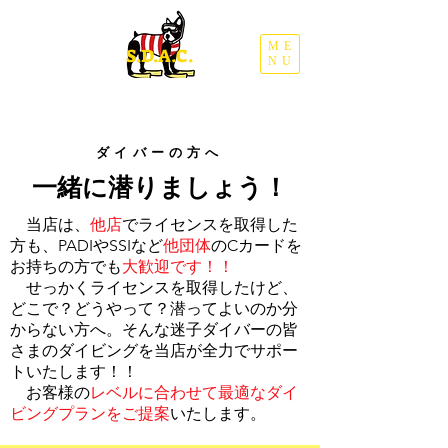
ME
​S.D.A.C.
NU
ダイバーの方へ
一緒に潜りましょう！
当店は、
他店
で
ライセンスを取得した
方も、PADIやSSIなど
他団体
のCカードを
お持ちの方でも
大歓迎です！！
せっかくライセンスを取得したけど、
どこで？どうやって？潜ってよいのか分
からない方へ。そんな迷子ダイバーの皆
さまのダイビングを当店が全力でサポー
トいたします！！
​ お客様の
レベルに合わせて最適なダイ
ビングプランをご提案
いたします。