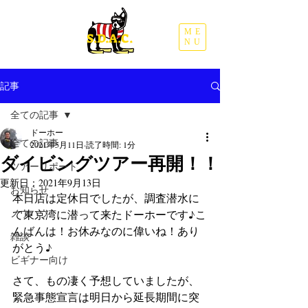
ME
​S.D.A.C.
NU
記事
全ての記事
ドーホー
全ての記事
2021年5月11日
読了時間: 1分
ダイビングツアー再開！！
ツアーリポート
更新日：
2021年9月13日
お知らせ
本日店は定休日でしたが、調査潜水に
ノウハウ
て東京湾に潜って来たドーホーです♪こ
んばんは！お休みなのに偉いね！あり
雑談
がとう♪
ビギナー向け
さて、もの凄く予想していましたが、
緊急事態宣言は明日から延長期間に突